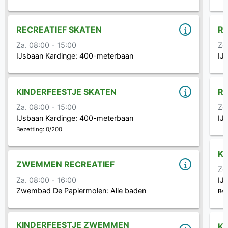
RECREATIEF SKATEN
RE
Za. 08:00 - 15:00
Zo
IJsbaan Kardinge:
400-meterbaan
IJ
KINDERFEESTJE SKATEN
RE
Za. 08:00 - 15:00
Zo
IJsbaan Kardinge:
400-meterbaan
IJ
Bezetting: 0/200
KI
ZWEMMEN RECREATIEF
Zo
Za. 08:00 - 16:00
IJ
Zwembad De Papiermolen:
Alle baden
Bez
KINDERFEESTJE ZWEMMEN
KI