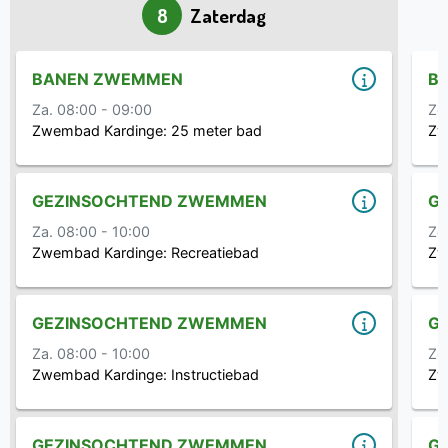
8
Zaterdag
BANEN ZWEMMEN
B
Za. 08:00 - 09:00
Zo
Zwembad Kardinge:
25 meter bad
Zw
GEZINSOCHTEND ZWEMMEN
G
Za. 08:00 - 10:00
Zo
Zwembad Kardinge:
Recreatiebad
Zw
GEZINSOCHTEND ZWEMMEN
G
Za. 08:00 - 10:00
Zo
Zwembad Kardinge:
Instructiebad
Zw
GEZINSOCHTEND ZWEMMEN
G