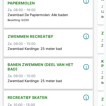
PAPIERMOLEN
Zo
Za. 08:00 - 16:00
IJ
Zwembad De Papiermolen:
Alle baden
Bez
Bezetting: 0/250
Z
ZWEMMEN RECREATIEF
Zo
Za. 09:00 - 15:00
Zw
Zwembad Kardinge:
25 meter bad
K
BANEN ZWEMMEN (DEEL VAN HET
P
BAD)
Zo
Za. 09:00 - 15:00
Zw
Zwembad Kardinge:
25 meter bad
Bez
RECREATIEF SKATEN
Z
Za. 10:00 - 15:00