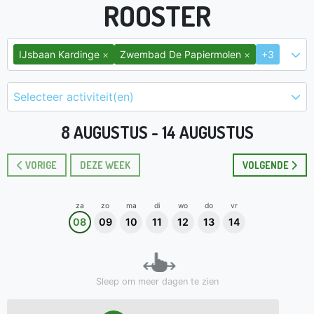
ROOSTER
×
×
IJsbaan Kardinge
Zwembad De Papiermolen
+3
Selecteer activiteit(en)
8 AUGUSTUS - 14 AUGUSTUS
VORIGE
DEZE WEEK
VOLGENDE
za
zo
ma
di
wo
do
vr
08
09
10
11
12
13
14
Sleep om meer dagen te zien