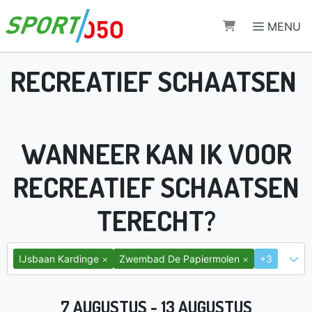
Direct naar de inhoud van de pagina
MENU
RECREATIEF SCHAATSEN
WANNEER KAN IK VOOR
RECREATIEF SCHAATSEN
TERECHT?
×
×
IJsbaan Kardinge
Zwembad De Papiermolen
+3
7 AUGUSTUS - 13 AUGUSTUS