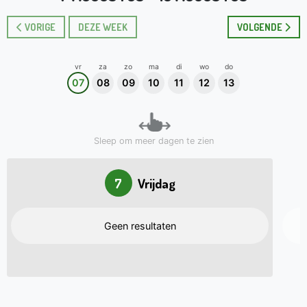
VORIGE
DEZE WEEK
VOLGENDE
vr
za
zo
ma
di
wo
do
07
08
09
10
11
12
13
Sleep om meer dagen te zien
7
Vrijdag
Geen resultaten