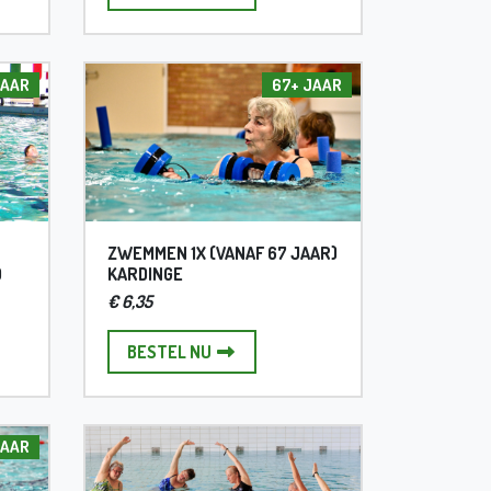
 JAAR
67+ JAAR
ZWEMMEN 1X (VANAF 67 JAAR)
D
KARDINGE
€ 6,35
 (4-17 JAAR) PARREL/HELPERZWEMBAD
ZWEMMEN 1X (VANAF 67 JAAR) KARD
BESTEL NU
JAAR