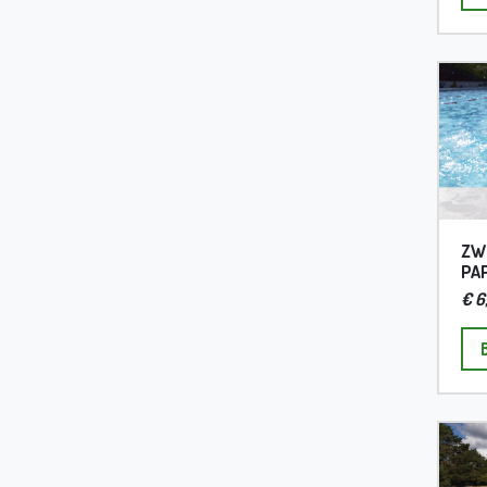
ZWE
PA
€ 6