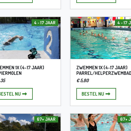
4 - 17 JAAR
4 - 17
MMEN 1X (4-17 JAAR)
ZWEMMEN 1X (4-17 JAAR)
PIERMOLEN
PARREL/HELPERZWEMBA
,35
€ 5,80
ZWEMMEN 1X (4-17 JAAR) PAPIERMOLEN
ZWEMMEN 1X
BESTEL NU
BESTEL NU
67+ JAAR
67+ 