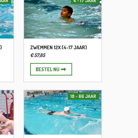
JAAR
4 - 17 JAAR
)
ZWEMMEN 12X (4-17 JAAR)
€ 57,85
 (18-66 JAAR)
ZWEMMEN 12X (4-17 JAAR)
BESTEL NU
18 - 66 JAAR