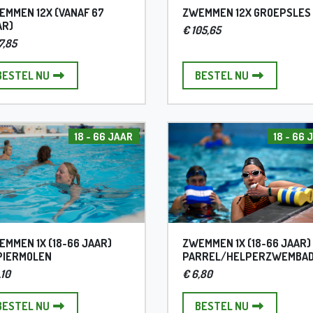
EMMEN 12X (VANAF 67
ZWEMMEN 12X GROEPSLES
AR)
€ 105,65
7,85
ZWEMMEN 12X (VANAF 67 JAAR)
ZWEMMEN 12
BESTEL NU
BESTEL NU
18 - 66 JAAR
18 - 66 
MMEN 1X (18-66 JAAR)
ZWEMMEN 1X (18-66 JAAR)
PIERMOLEN
PARREL/HELPERZWEMBA
,10
€ 6,80
ZWEMMEN 1X (18-66 JAAR) PAPIERMOLEN
ZWEMMEN 1X
BESTEL NU
BESTEL NU