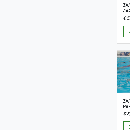
ZW
JA
€ 5
ZWE
PA
€ 8