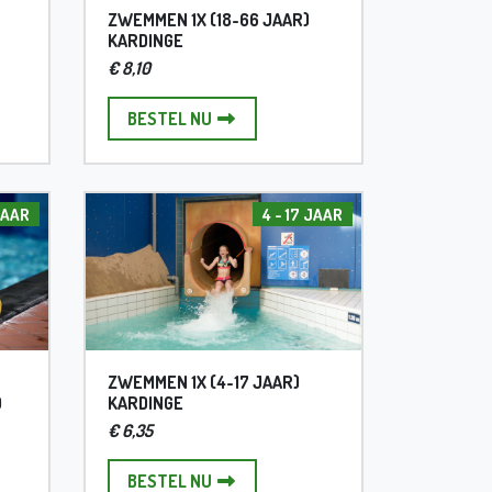
ZWEMMEN 1X (18-66 JAAR)
KARDINGE
€ 8,10
X GROEPSLES
ZWEMMEN 1X (18-66 JAAR) KARDING
BESTEL NU
JAAR
4 - 17 JAAR
ZWEMMEN 1X (4-17 JAAR)
D
KARDINGE
€ 6,35
 (18-66 JAAR) PARREL/HELPERZWEMBAD
ZWEMMEN 1X (4-17 JAAR) KARDINGE
BESTEL NU