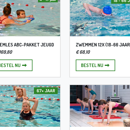
18 - 66 
EMLES ABC-PAKKET JEUGD
ZWEMMEN 12X (18-66 JAAR
.169,80
€ 68,10
ZWEMLES ABC-PAKKET JEUGD
ZWEMMEN 12X
BESTEL NU
BESTEL NU
67+ jaar
67+ JAAR